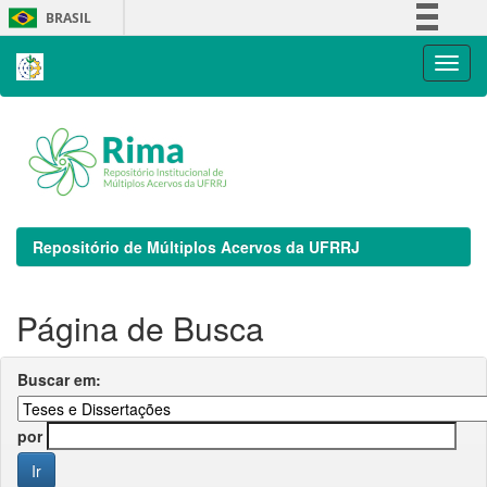
Skip
BRASIL
navigation
Simplifique!
Comunica BR
Participe
Acesso à informação
Legislação
Canais
Repositório de Múltiplos Acervos da UFRRJ
Página de Busca
Buscar em:
por