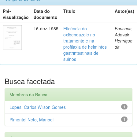
Pré-
Data do
Título
Autor(es)
visualização
documento
16-dez-1985
Eficência do
Fonseca,
oxibendazole no
Adevair
tratamento e na
Henrique
profilaxia de helmintos
da
gastrintestinais de
suínos
Busca facetada
Membros da Banca
Lopes, Carlos Wilson Gomes
1
Pimentel Neto, Manoel
1