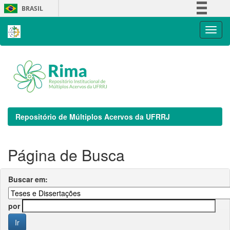
Skip
BRASIL
navigation
Simplifique!
Comunica BR
Participe
Acesso à informação
Legislação
Canais
Repositório de Múltiplos Acervos da UFRRJ
Página de Busca
Buscar em:
por