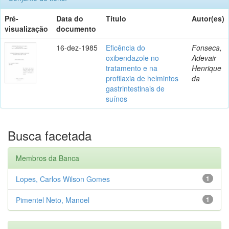
Pré-
Data do
Título
Autor(es)
visualização
documento
16-dez-1985
Eficência do
Fonseca,
oxibendazole no
Adevair
tratamento e na
Henrique
profilaxia de helmintos
da
gastrintestinais de
suínos
Busca facetada
Membros da Banca
Lopes, Carlos Wilson Gomes
1
Pimentel Neto, Manoel
1