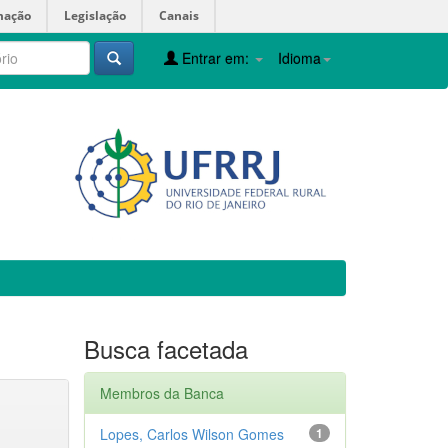
mação
Legislação
Canais
Entrar em:
Idioma
Busca facetada
Membros da Banca
Lopes, Carlos Wilson Gomes
1