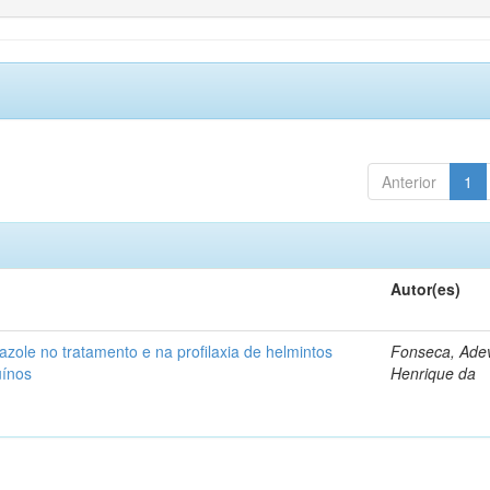
Anterior
1
Autor(es)
azole no tratamento e na profilaxia de helmintos
Fonseca, Adev
uínos
Henrique da