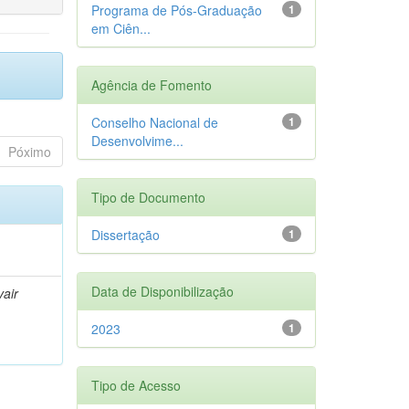
Programa de Pós-Graduação
1
em Ciên...
Agência de Fomento
Conselho Nacional de
1
Desenvolvime...
Póximo
Tipo de Documento
Dissertação
1
Data de Disponibilização
air
2023
1
Tipo de Acesso