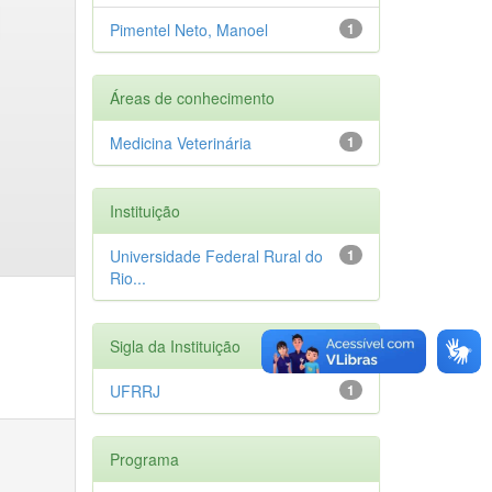
Pimentel Neto, Manoel
1
Áreas de conhecimento
Medicina Veterinária
1
Instituição
Universidade Federal Rural do
1
Rio...
Sigla da Instituição
UFRRJ
1
Programa