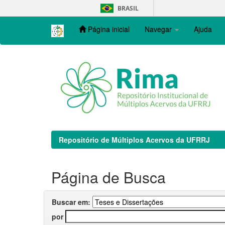
Skip
BRASIL
navigation
Página inicial
Navegar
Ajuda
Repositório de Múltiplos Acervos da UFRRJ
Página de Busca
Buscar em:
por