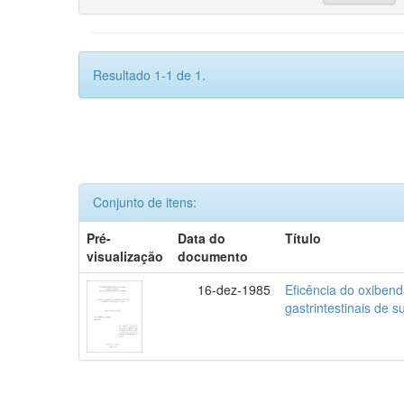
Resultado 1-1 de 1.
Conjunto de itens:
Pré-
Data do
Título
visualização
documento
16-dez-1985
Eficência do oxibend
gastrintestinais de s