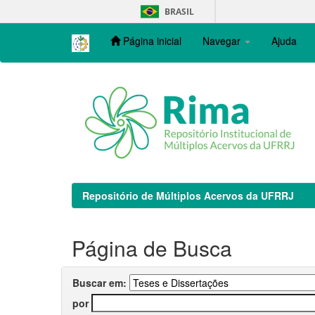
Skip
BRASIL
navigation
Página inicial
Navegar
Ajuda
Repositório de Múltiplos Acervos da UFRRJ
Página de Busca
Buscar em:
por