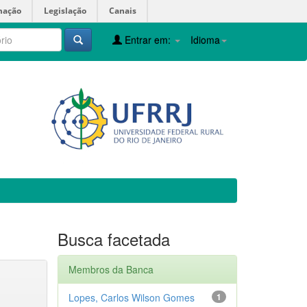
mação
Legislação
Canais
Entrar em:
Idioma
Busca facetada
Membros da Banca
Lopes, Carlos Wilson Gomes
1