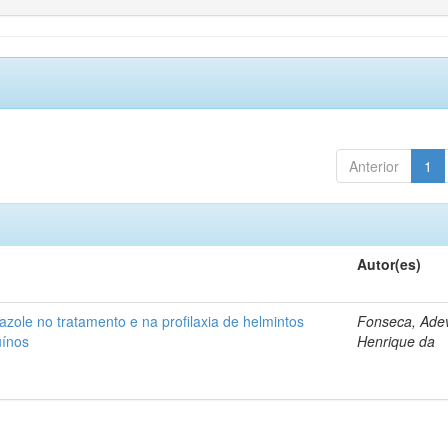
Anterior
1
Autor(es)
azole no tratamento e na profilaxia de helmintos
Fonseca, Adev
uínos
Henrique da