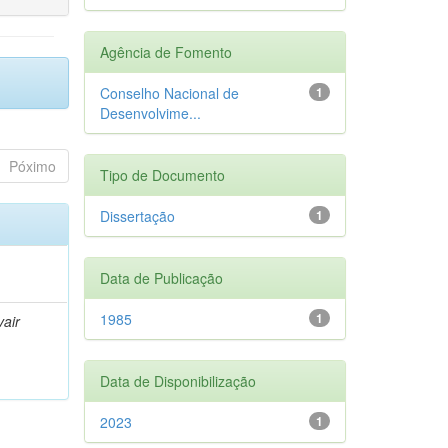
Agência de Fomento
Conselho Nacional de
1
Desenvolvime...
Póximo
Tipo de Documento
Dissertação
1
Data de Publicação
1985
1
air
Data de Disponibilização
2023
1