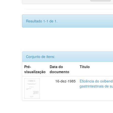
Resultado 1-1 de 1.
Conjunto de itens:
Pré-
Data do
Título
visualização
documento
16-dez-1985
Eficência do oxibend
gastrintestinais de s