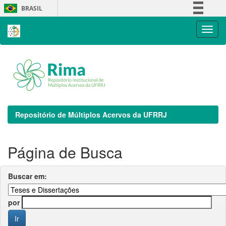
Skip
BRASIL
navigation
Simplifique!
Comunica BR
Participe
Acesso à informação
Legislação
Canais
Repositório de Múltiplos Acervos da UFRRJ
Página de Busca
Buscar em:
por