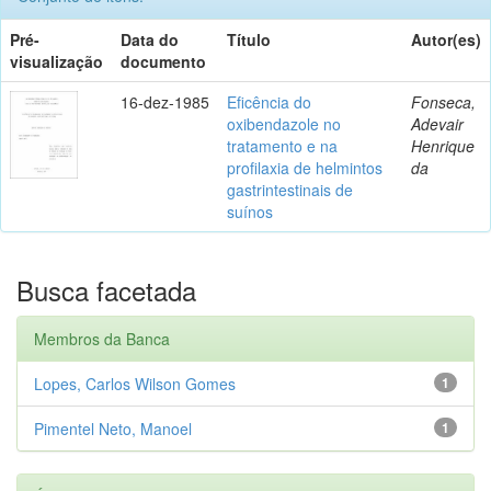
Pré-
Data do
Título
Autor(es)
visualização
documento
16-dez-1985
Eficência do
Fonseca,
oxibendazole no
Adevair
tratamento e na
Henrique
profilaxia de helmintos
da
gastrintestinais de
suínos
Busca facetada
Membros da Banca
Lopes, Carlos Wilson Gomes
1
Pimentel Neto, Manoel
1