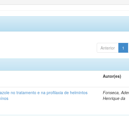
Anterior
1
Autor(es)
azole no tratamento e na profilaxia de helmintos
Fonseca, Adev
uínos
Henrique da