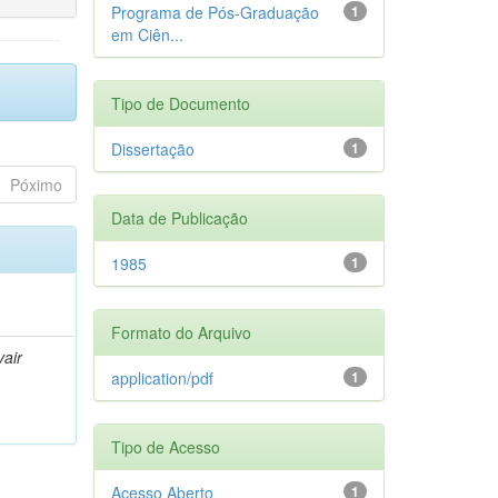
Programa de Pós-Graduação
1
em Ciên...
Tipo de Documento
Dissertação
1
Póximo
Data de Publicação
1985
1
Formato do Arquivo
air
application/pdf
1
Tipo de Acesso
Acesso Aberto
1