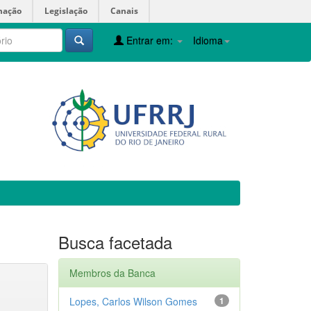
mação
Legislação
Canais
Entrar em:
Idioma
Busca facetada
Membros da Banca
Lopes, Carlos Wilson Gomes
1