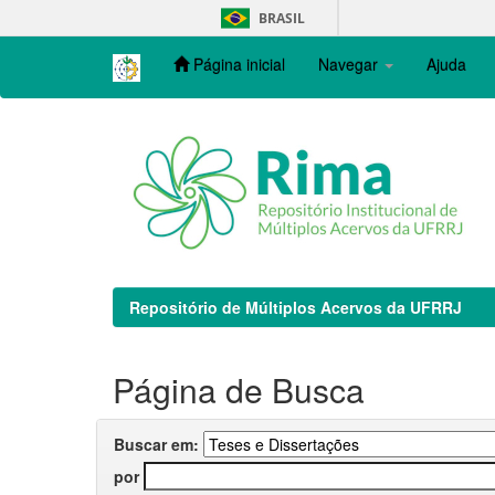
Skip
BRASIL
navigation
Página inicial
Navegar
Ajuda
Repositório de Múltiplos Acervos da UFRRJ
Página de Busca
Buscar em:
por