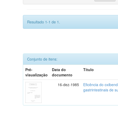
Resultado 1-1 de 1.
Conjunto de itens:
Pré-
Data do
Título
visualização
documento
16-dez-1985
Eficência do oxibend
gastrintestinais de s