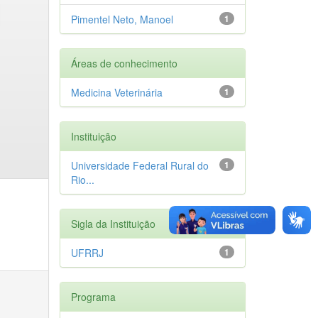
Pimentel Neto, Manoel
1
Áreas de conhecimento
Medicina Veterinária
1
Instituição
Universidade Federal Rural do
1
Rio...
Sigla da Instituição
UFRRJ
1
Programa