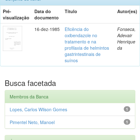
Pré-
Data do
Título
Autor(es)
visualização
documento
16-dez-1985
Eficência do
Fonseca,
oxibendazole no
Adevair
tratamento e na
Henrique
profilaxia de helmintos
da
gastrintestinais de
suínos
Busca facetada
Membros da Banca
Lopes, Carlos Wilson Gomes
1
Pimentel Neto, Manoel
1