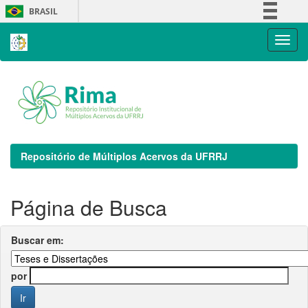
Skip
BRASIL
navigation
Simplifique!
Comunica BR
Participe
Acesso à informação
Legislação
Canais
Repositório de Múltiplos Acervos da UFRRJ
Página de Busca
Buscar em:
por