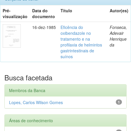
Pré-
Data do
Título
Autor(es)
visualização
documento
16-dez-1985
Eficência do
Fonseca,
oxibendazole no
Adevair
tratamento e na
Henrique
profilaxia de helmintos
da
gastrintestinais de
suínos
Busca facetada
Membros da Banca
Lopes, Carlos Wilson Gomes
1
Áreas de conhecimento