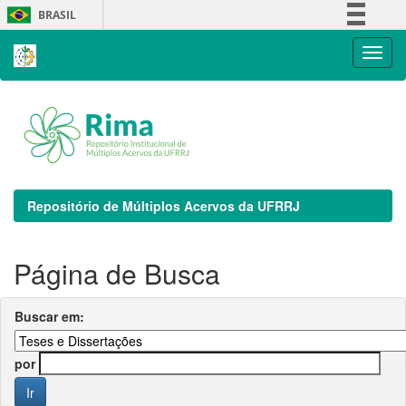
Skip
BRASIL
navigation
Simplifique!
Comunica BR
Participe
Acesso à informação
Legislação
Canais
Repositório de Múltiplos Acervos da UFRRJ
Página de Busca
Buscar em:
por