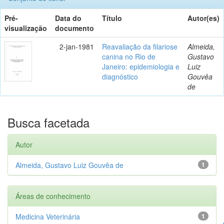
Pré-
Data do
Título
Autor(es)
visualização
documento
2-jan-1981
Reavaliação da filariose
Almeida,
canina no Rio de
Gustavo
Janeiro: epidemiologia e
Luiz
diagnóstico
Gouvêa
de
Busca facetada
Autor
Almeida, Gustavo Luiz Gouvêa de
1
Áreas de conhecimento
Medicina Veterinária
1