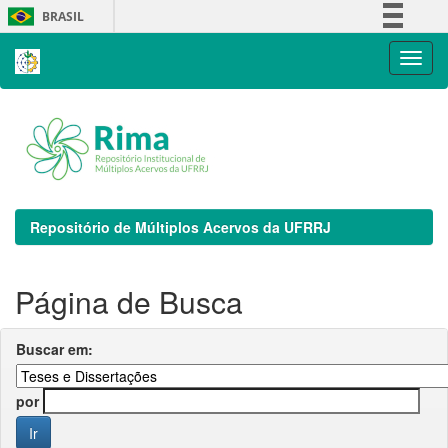
Skip
BRASIL
navigation
Simplifique!
Comunica BR
Participe
Acesso à informação
Legislação
Canais
Repositório de Múltiplos Acervos da UFRRJ
Página de Busca
Buscar em:
por