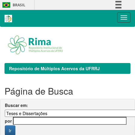
Skip
BRASIL
navigation
Simplifique!
Comunica BR
Participe
Acesso à informação
Legislação
Canais
Repositório de Múltiplos Acervos da UFRRJ
Página de Busca
Buscar em:
por