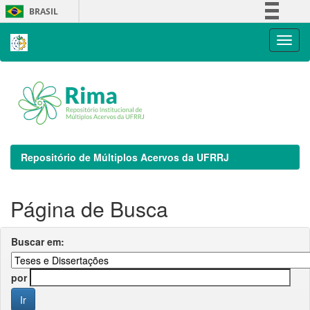
Skip
BRASIL
navigation
Simplifique!
Comunica BR
Participe
Acesso à informação
Legislação
Canais
Repositório de Múltiplos Acervos da UFRRJ
Página de Busca
Buscar em:
por