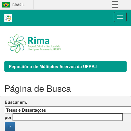
Skip
BRASIL
navigation
Simplifique!
Comunica BR
Participe
Acesso à informação
Legislação
Canais
Repositório de Múltiplos Acervos da UFRRJ
Página de Busca
Buscar em:
por