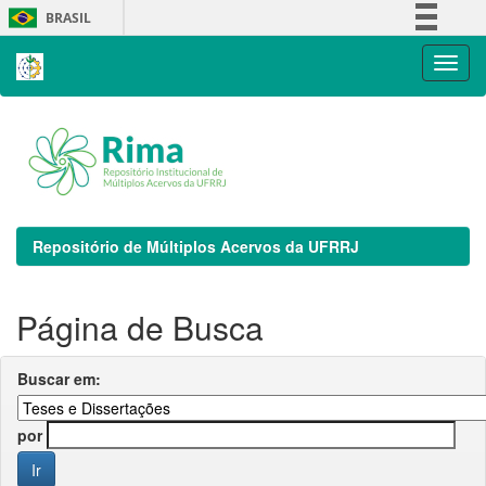
Skip
BRASIL
navigation
Simplifique!
Comunica BR
Participe
Acesso à informação
Legislação
Canais
Repositório de Múltiplos Acervos da UFRRJ
Página de Busca
Buscar em:
por