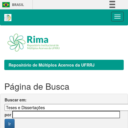
Skip
BRASIL
navigation
Simplifique!
Comunica BR
Participe
Acesso à informação
Legislação
Canais
Repositório de Múltiplos Acervos da UFRRJ
Página de Busca
Buscar em:
por