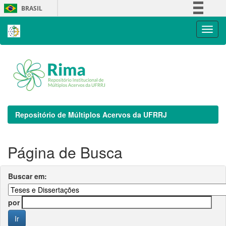
Skip
BRASIL
navigation
Simplifique!
Comunica BR
Participe
Acesso à informação
Legislação
Canais
Repositório de Múltiplos Acervos da UFRRJ
Página de Busca
Buscar em:
por