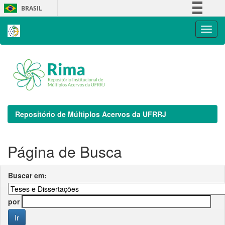
Skip
BRASIL
navigation
Simplifique!
Comunica BR
Participe
Acesso à informação
Legislação
Canais
Repositório de Múltiplos Acervos da UFRRJ
Página de Busca
Buscar em:
por