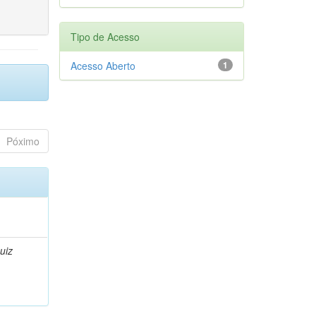
Tipo de Acesso
Acesso Aberto
1
Póximo
uiz