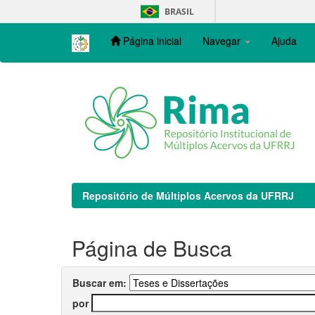
Skip
BRASIL
navigation
Página inicial
Navegar
Ajuda
Repositório de Múltiplos Acervos da UFRRJ
Página de Busca
Buscar em:
por