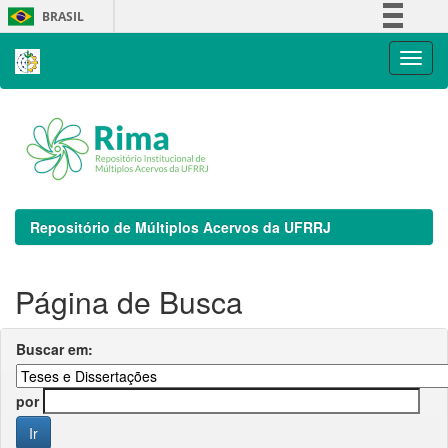
Skip
BRASIL
navigation
Simplifique!
Comunica BR
Participe
Acesso à informação
Legislação
Canais
Repositório de Múltiplos Acervos da UFRRJ
Página de Busca
Buscar em:
por