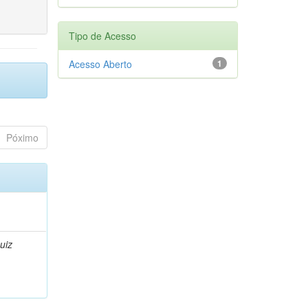
Tipo de Acesso
Acesso Aberto
1
Póximo
uiz