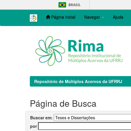
Skip
BRASIL
navigation
Página inicial
Navegar
Ajuda
Repositório de Múltiplos Acervos da UFRRJ
Página de Busca
Buscar em:
por