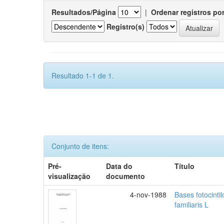
Resultados/Página
|
Ordenar registros po
Registro(s)
Resultado 1-1 de 1.
Conjunto de itens:
Pré-
Data do
Título
visualização
documento
4-nov-1988
Bases fotocinti
familiaris L