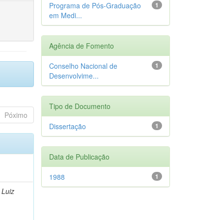
Programa de Pós-Graduação
1
em Medi...
Agência de Fomento
Conselho Nacional de
1
Desenvolvime...
Tipo de Documento
Póximo
Dissertação
1
Data de Publicação
1988
1
 Luiz