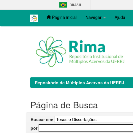
Skip
BRASIL
navigation
Página inicial
Navegar
Ajuda
Repositório de Múltiplos Acervos da UFRRJ
Página de Busca
Buscar em:
por