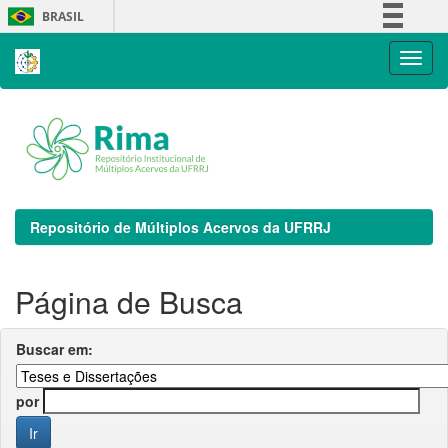
Skip
BRASIL
navigation
Simplifique!
Comunica BR
Participe
Acesso à informação
Legislação
Canais
Repositório de Múltiplos Acervos da UFRRJ
Página de Busca
Buscar em:
por