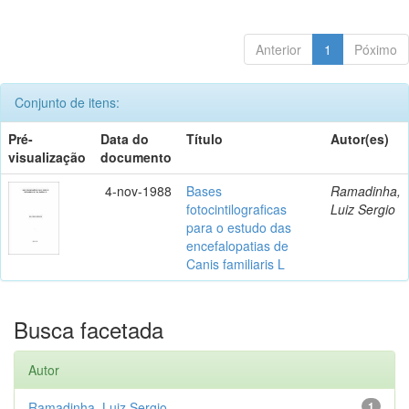
Anterior
1
Póximo
Conjunto de itens:
Pré-
Data do
Título
Autor(es)
visualização
documento
4-nov-1988
Bases
Ramadinha,
fotocintilograficas
Luiz Sergio
para o estudo das
encefalopatias de
Canis familiaris L
Busca facetada
Autor
Ramadinha, Luiz Sergio
1