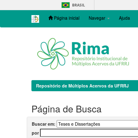
Skip
BRASIL
navigation
Página inicial
Navegar
Ajuda
Repositório de Múltiplos Acervos da UFRRJ
Página de Busca
Buscar em:
por