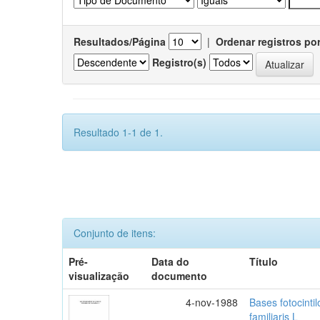
Resultados/Página
|
Ordenar registros po
Registro(s)
Resultado 1-1 de 1.
Conjunto de itens:
Pré-
Data do
Título
visualização
documento
4-nov-1988
Bases fotocinti
familiaris L