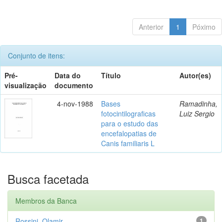
Anterior
1
Póximo
Conjunto de itens:
Pré-
Data do
Título
Autor(es)
visualização
documento
4-nov-1988
Bases
Ramadinha,
fotocintilograficas
Luiz Sergio
para o estudo das
encefalopatias de
Canis familiaris L
Busca facetada
Membros da Banca
Rossini, Olamir
1