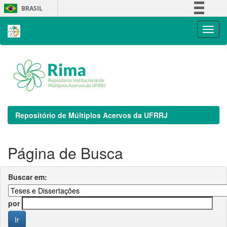
Skip
BRASIL
navigation
Simplifique!
Comunica BR
Participe
Acesso à informação
Legislação
Canais
Repositório de Múltiplos Acervos da UFRRJ
Página de Busca
Buscar em:
por