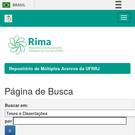
Skip
BRASIL
navigation
Simplifique!
Comunica BR
Participe
Acesso à informação
Legislação
Canais
Repositório de Múltiplos Acervos da UFRRJ
Página de Busca
Buscar em:
por