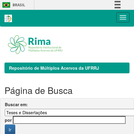
Skip
BRASIL
navigation
Simplifique!
Comunica BR
Participe
Acesso à informação
Legislação
Canais
Repositório de Múltiplos Acervos da UFRRJ
Página de Busca
Buscar em:
por