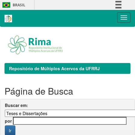
Skip
BRASIL
navigation
Simplifique!
Comunica BR
Participe
Acesso à informação
Legislação
Canais
Repositório de Múltiplos Acervos da UFRRJ
Página de Busca
Buscar em:
por