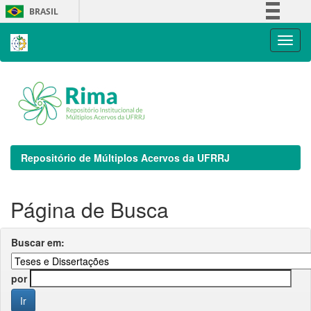
Skip
BRASIL
navigation
Simplifique!
Comunica BR
Participe
Acesso à informação
Legislação
Canais
Repositório de Múltiplos Acervos da UFRRJ
Página de Busca
Buscar em:
por