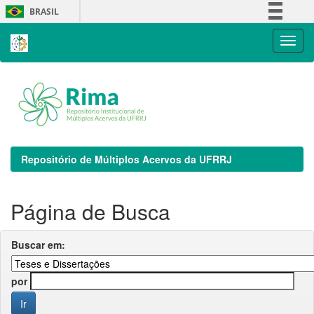
Skip
BRASIL
navigation
Simplifique!
Comunica BR
Participe
Acesso à informação
Legislação
Canais
Repositório de Múltiplos Acervos da UFRRJ
Página de Busca
Buscar em:
por