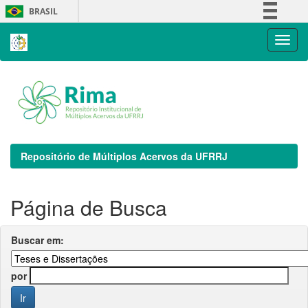
Skip
BRASIL
navigation
Simplifique!
Comunica BR
Participe
Acesso à informação
Legislação
Canais
Repositório de Múltiplos Acervos da UFRRJ
Página de Busca
Buscar em:
por