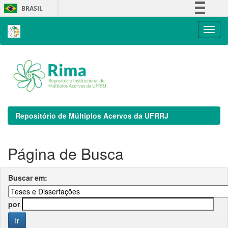
Skip
BRASIL
navigation
Simplifique!
Comunica BR
Participe
Acesso à informação
Legislação
Canais
Repositório de Múltiplos Acervos da UFRRJ
Página de Busca
Buscar em:
por