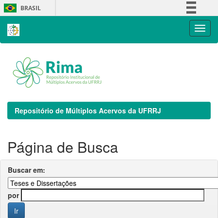
Skip
BRASIL
navigation
Simplifique!
Comunica BR
Participe
Acesso à informação
Legislação
Canais
Repositório de Múltiplos Acervos da UFRRJ
Página de Busca
Buscar em:
por