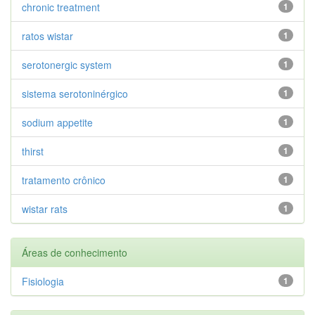
chronic treatment
1
ratos wistar
1
serotonergic system
1
sistema serotoninérgico
1
sodium appetite
1
thirst
1
tratamento crônico
1
wistar rats
1
Áreas de conhecimento
Fisiologia
1