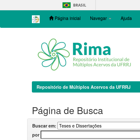
Skip
BRASIL
navigation
Página inicial
Navegar
Ajuda
Repositório de Múltiplos Acervos da UFRRJ
Página de Busca
Buscar em:
por