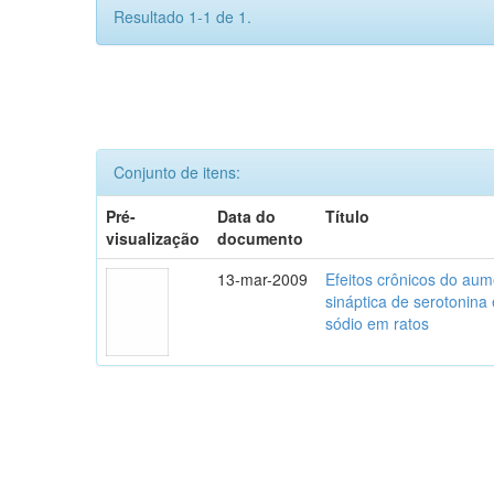
Resultado 1-1 de 1.
Conjunto de itens:
Pré-
Data do
Título
visualização
documento
13-mar-2009
Efeitos crônicos do aum
sináptica de serotonina
sódio em ratos