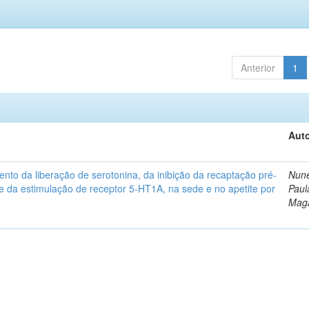
Anterior
1
Auto
ento da liberação de serotonina, da inibição da recaptação pré-
Nune
 e da estimulação de receptor 5-HT1A, na sede e no apetite por
Paul
Mag