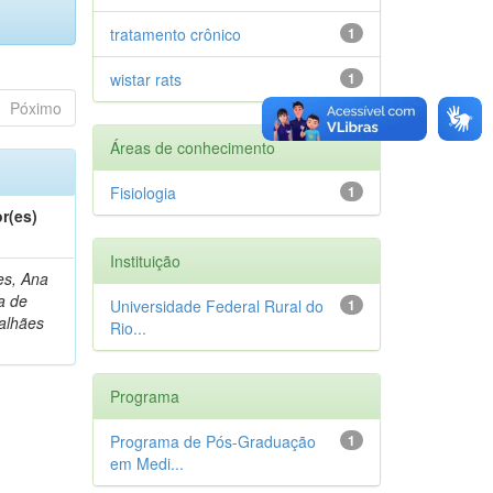
tratamento crônico
1
wistar rats
1
Póximo
Áreas de conhecimento
Fisiologia
1
r(es)
Instituição
s, Ana
a de
Universidade Federal Rural do
1
alhães
Rio...
Programa
Programa de Pós-Graduação
1
em Medi...