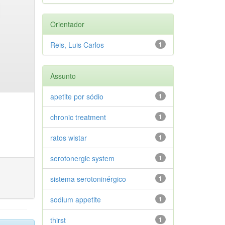
Orientador
Reis, Luis Carlos
1
Assunto
apetite por sódio
1
chronic treatment
1
ratos wistar
1
serotonergic system
1
sistema serotoninérgico
1
sodium appetite
1
thirst
1