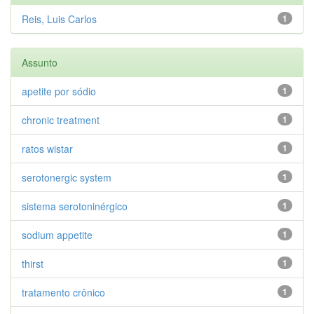
Reis, Luis Carlos
1
Assunto
apetite por sódio
1
chronic treatment
1
ratos wistar
1
serotonergic system
1
sistema serotoninérgico
1
sodium appetite
1
thirst
1
tratamento crônico
1