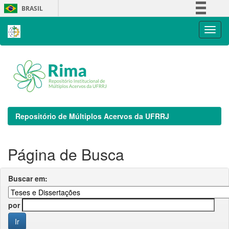
Skip
BRASIL
navigation
Simplifique!
Comunica BR
Participe
Acesso à informação
Legislação
Canais
Repositório de Múltiplos Acervos da UFRRJ
Página de Busca
Buscar em:
por