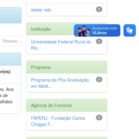
wistar rats
1
Instituição
Póximo
Universidade Federal Rural do
1
Rio...
Programa
r(es)
Programa de Pós-Graduação
1
em Medi...
s, Ana
a de
alhães
Agência de Fomento
FAPERJ - Fundação Carlos
1
Chagas F...