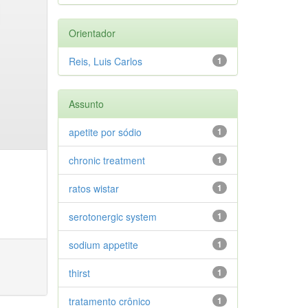
Orientador
Reis, Luis Carlos
1
Assunto
apetite por sódio
1
chronic treatment
1
ratos wistar
1
serotonergic system
1
sodium appetite
1
thirst
1
tratamento crônico
1