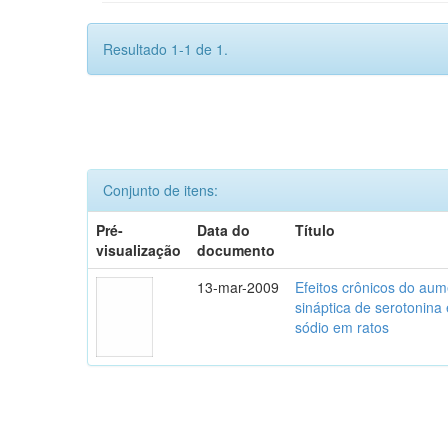
Resultado 1-1 de 1.
Conjunto de itens:
Pré-
Data do
Título
visualização
documento
13-mar-2009
Efeitos crônicos do aum
sináptica de serotonina
sódio em ratos