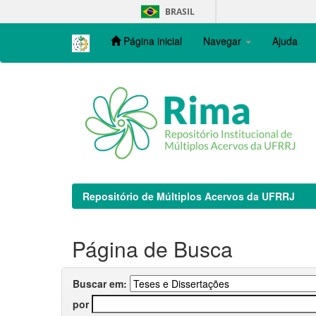
Skip
BRASIL
navigation
Página inicial
Navegar
Ajuda
Repositório de Múltiplos Acervos da UFRRJ
Página de Busca
Buscar em:
por