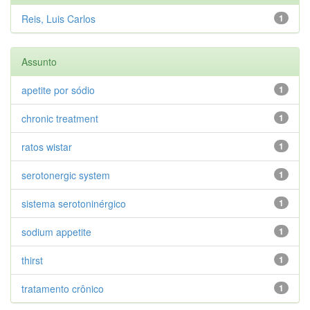
Reis, Luis Carlos
1
Assunto
apetite por sódio
1
chronic treatment
1
ratos wistar
1
serotonergic system
1
sistema serotoninérgico
1
sodium appetite
1
thirst
1
tratamento crônico
1