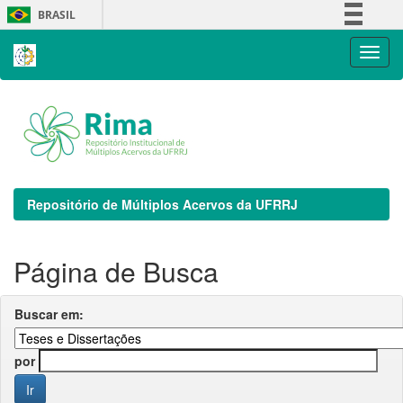
Skip
BRASIL
navigation
Simplifique!
Comunica BR
Participe
Acesso à informação
Legislação
Canais
Repositório de Múltiplos Acervos da UFRRJ
Página de Busca
Buscar em:
por