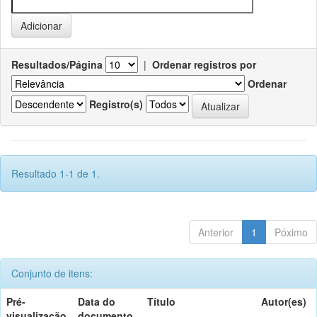
Resultados/Página
|
Ordenar registros por
Ordenar
Registro(s)
Resultado 1-1 de 1.
Anterior
1
Póximo
Conjunto de itens:
Pré-
Data do
Título
Autor(es)
visualização
documento