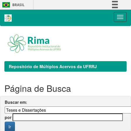
Skip
BRASIL
navigation
Simplifique!
Comunica BR
Participe
Acesso à informação
Legislação
Canais
Repositório de Múltiplos Acervos da UFRRJ
Página de Busca
Buscar em:
por