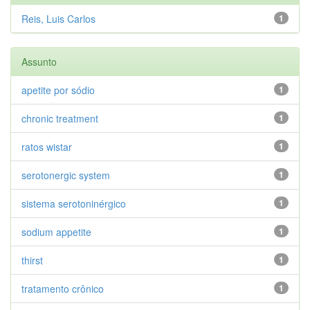
Reis, Luis Carlos
1
Assunto
apetite por sódio
1
chronic treatment
1
ratos wistar
1
serotonergic system
1
sistema serotoninérgico
1
sodium appetite
1
thirst
1
tratamento crônico
1