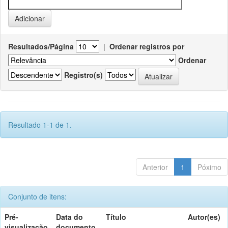
Resultados/Página
|
Ordenar registros por
Ordenar
Registro(s)
Resultado 1-1 de 1.
Anterior
1
Póximo
Conjunto de itens:
Pré-
Data do
Título
Autor(es)
visualização
documento