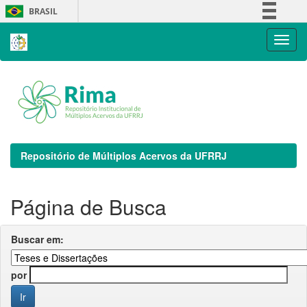
Skip
BRASIL
navigation
Simplifique!
Comunica BR
Participe
Acesso à informação
Legislação
Canais
Repositório de Múltiplos Acervos da UFRRJ
Página de Busca
Buscar em:
por