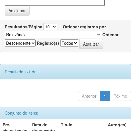
Resultados/Página
|
Ordenar registros por
Ordenar
Registro(s)
Resultado 1-1 de 1.
Anterior
1
Póximo
Conjunto de itens:
Pré-
Data do
Título
Autor(es)
visualização
documento