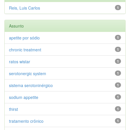
Reis, Luis Carlos
1
Assunto
apetite por sódio
1
chronic treatment
1
ratos wistar
1
serotonergic system
1
sistema serotoninérgico
1
sodium appetite
1
thirst
1
tratamento crônico
1