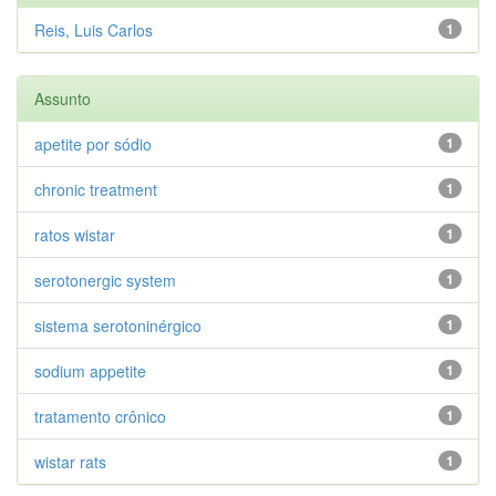
Reis, Luis Carlos
1
Assunto
apetite por sódio
1
chronic treatment
1
ratos wistar
1
serotonergic system
1
sistema serotoninérgico
1
sodium appetite
1
tratamento crônico
1
wistar rats
1