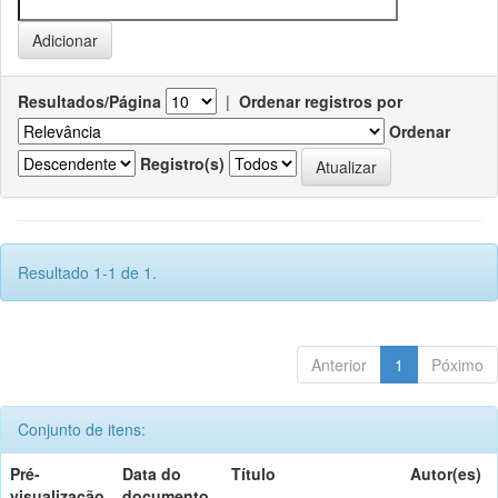
Resultados/Página
|
Ordenar registros por
Ordenar
Registro(s)
Resultado 1-1 de 1.
Anterior
1
Póximo
Conjunto de itens:
Pré-
Data do
Título
Autor(es)
visualização
documento