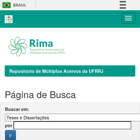
Skip
BRASIL
navigation
Simplifique!
Comunica BR
Participe
Acesso à informação
Legislação
Canais
Repositório de Múltiplos Acervos da UFRRJ
Página de Busca
Buscar em:
por