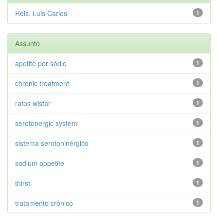
Reis, Luis Carlos
1
Assunto
apetite por sódio
1
chronic treatment
1
ratos wistar
1
serotonergic system
1
sistema serotoninérgico
1
sodium appetite
1
thirst
1
tratamento crônico
1