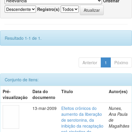
Ordenar
Registro(s)
Resultado 1-1 de 1.
Anterior
1
Póximo
Conjunto de itens:
Pré-
Data do
Título
Autor(es)
visualização
documento
13-mar-2009
Efeitos crônicos do
Nunes,
aumento da liberação
Ana Paula
de serotonina, da
de
inibição da recaptação
Magalhães
pré-sináptica de