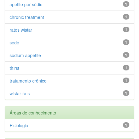
apetite por sódio
1
chronic treatment
1
ratos wistar
1
sede
1
sodium appetite
1
thirst
1
tratamento crônico
1
wistar rats
1
Áreas de conhecimento
Fisiologia
1