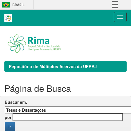
Skip
BRASIL
navigation
Simplifique!
Comunica BR
Participe
Acesso à informação
Legislação
Canais
Repositório de Múltiplos Acervos da UFRRJ
Página de Busca
Buscar em:
por