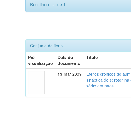
Resultado 1-1 de 1.
Conjunto de itens:
Pré-
Data do
Título
visualização
documento
13-mar-2009
Efeitos crônicos do aum
sináptica de serotonina
sódio em ratos