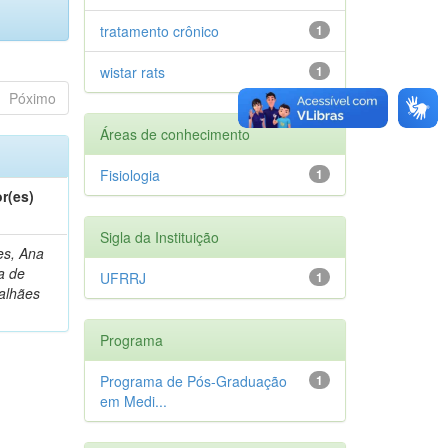
tratamento crônico
1
wistar rats
1
Póximo
Áreas de conhecimento
Fisiologia
1
r(es)
Sigla da Instituição
s, Ana
a de
UFRRJ
1
alhães
Programa
Programa de Pós-Graduação
1
em Medi...