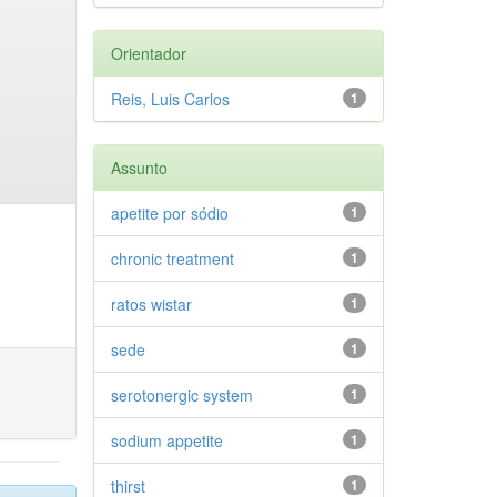
Orientador
Reis, Luis Carlos
1
Assunto
apetite por sódio
1
chronic treatment
1
ratos wistar
1
sede
1
serotonergic system
1
sodium appetite
1
thirst
1