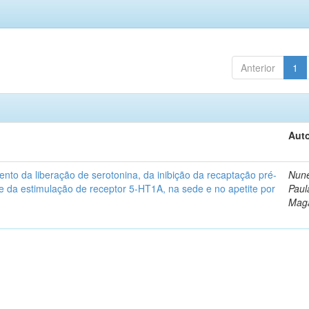
Anterior
1
Auto
ento da liberação de serotonina, da inibição da recaptação pré-
Nune
 e da estimulação de receptor 5-HT1A, na sede e no apetite por
Paul
Mag