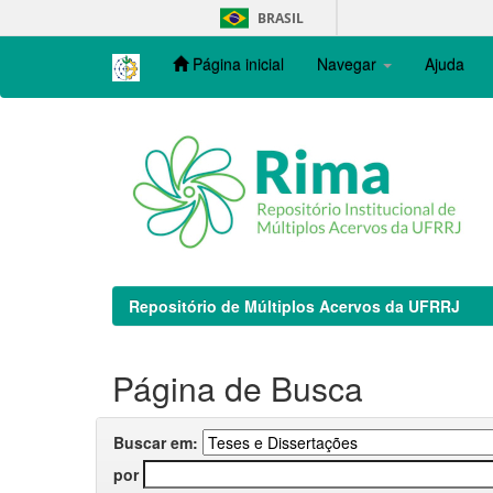
Skip
BRASIL
navigation
Página inicial
Navegar
Ajuda
Repositório de Múltiplos Acervos da UFRRJ
Página de Busca
Buscar em:
por