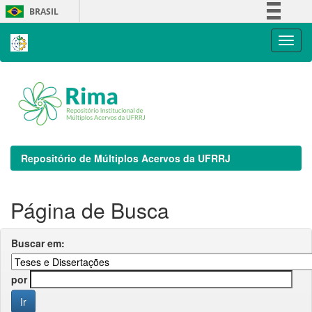
Skip
BRASIL
navigation
Simplifique!
Comunica BR
Participe
Acesso à informação
Legislação
Canais
Repositório de Múltiplos Acervos da UFRRJ
Página de Busca
Buscar em:
por