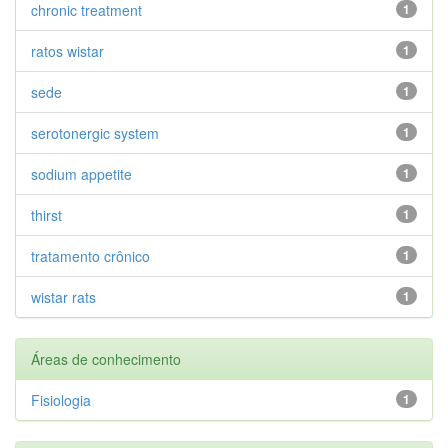
chronic treatment
1
ratos wistar
1
sede
1
serotonergic system
1
sodium appetite
1
thirst
1
tratamento crônico
1
wistar rats
1
Áreas de conhecimento
Fisiologia
1