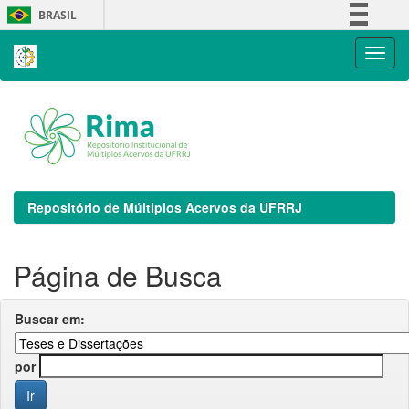
Skip
BRASIL
navigation
Simplifique!
Comunica BR
Participe
Acesso à informação
Legislação
Canais
Repositório de Múltiplos Acervos da UFRRJ
Página de Busca
Buscar em:
por