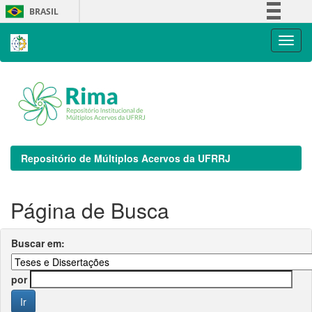
Skip
BRASIL
navigation
Simplifique!
Comunica BR
Participe
Acesso à informação
Legislação
Canais
Repositório de Múltiplos Acervos da UFRRJ
Página de Busca
Buscar em:
por