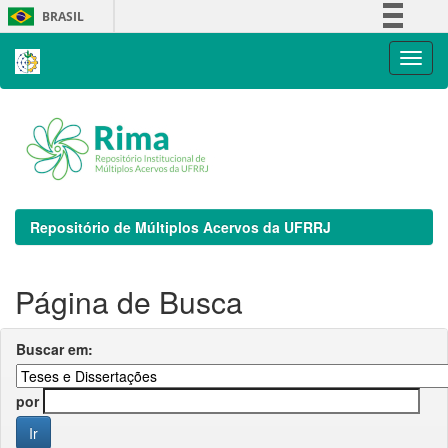
Skip
BRASIL
navigation
Simplifique!
Comunica BR
Participe
Acesso à informação
Legislação
Canais
Repositório de Múltiplos Acervos da UFRRJ
Página de Busca
Buscar em:
por