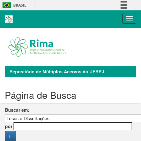
Skip
BRASIL
navigation
Simplifique!
Comunica BR
Participe
Acesso à informação
Legislação
Canais
Repositório de Múltiplos Acervos da UFRRJ
Página de Busca
Buscar em:
por