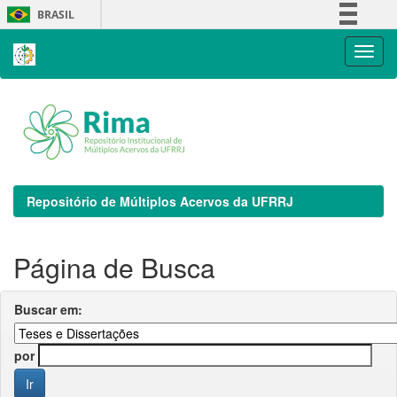
Skip
BRASIL
navigation
Simplifique!
Comunica BR
Participe
Acesso à informação
Legislação
Canais
Repositório de Múltiplos Acervos da UFRRJ
Página de Busca
Buscar em:
por