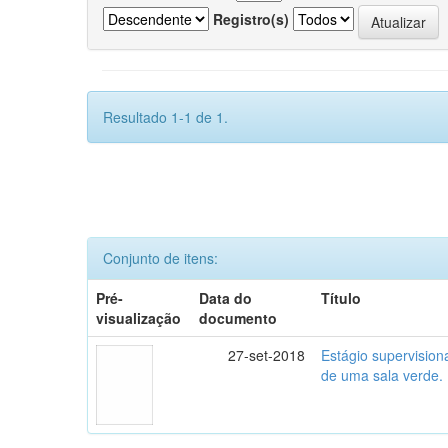
Registro(s)
Resultado 1-1 de 1.
Conjunto de itens:
Pré-
Data do
Título
visualização
documento
27-set-2018
Estágio supervisio
de uma sala verde.