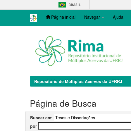
Skip
BRASIL
navigation
Página inicial
Navegar
Ajuda
Repositório de Múltiplos Acervos da UFRRJ
Página de Busca
Buscar em:
por