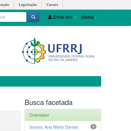
mação
Legislação
Canais
Entrar em:
Idioma
Busca facetada
Orientador
Soares, Ana Maria Dantas
1