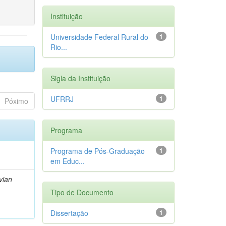
Instituição
Universidade Federal Rural do
1
Rio...
Sigla da Instituição
UFRRJ
1
Póximo
Programa
Programa de Pós-Graduação
1
em Educ...
vian
Tipo de Documento
Dissertação
1