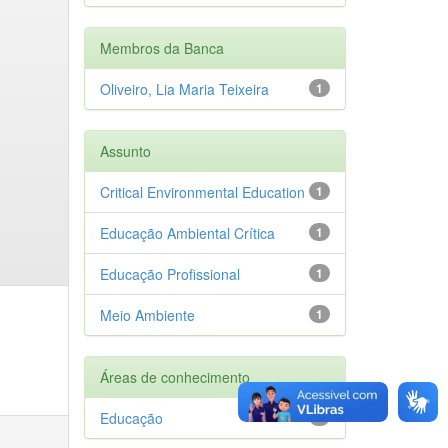
Membros da Banca
Oliveiro, Lia Maria Teixeira
1
Assunto
Critical Environmental Education
1
Educação Ambiental Crítica
1
Educação Profissional
1
Meio Ambiente
1
Áreas de conhecimento
Educação
1