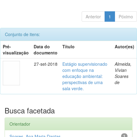
Anterior
1
Póximo
Conjunto de itens:
Pré-
Data do
Título
Autor(es)
visualização
documento
27-set-2018
Estágio supervisionado
Almeida,
com enfoque na
Vívian
educação ambiental:
Soares
perspectivas de uma
de
sala verde.
Busca facetada
Orientador
Soares, Ana Maria Dantas
1