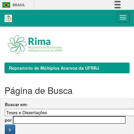
Skip
BRASIL
navigation
Simplifique!
Comunica BR
Participe
Acesso à informação
Legislação
Canais
Repositório de Múltiplos Acervos da UFRRJ
Página de Busca
Buscar em:
por