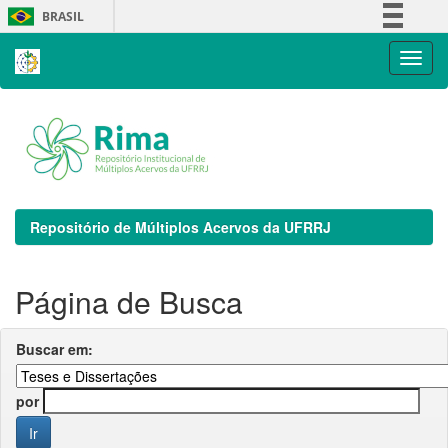
Skip
BRASIL
navigation
Simplifique!
Comunica BR
Participe
Acesso à informação
Legislação
Canais
Repositório de Múltiplos Acervos da UFRRJ
Página de Busca
Buscar em:
por